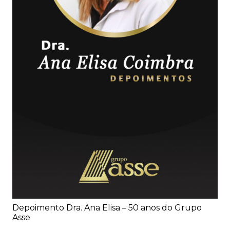
Depoimento Dra. Ana Elisa – 50 anos do Grupo
Asse