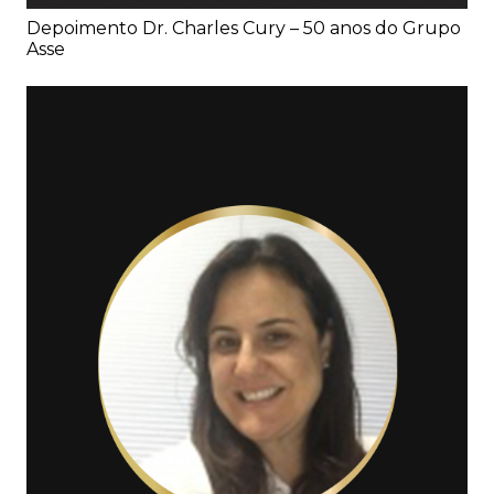
Depoimento Dr. Charles Cury – 50 anos do Grupo
Asse