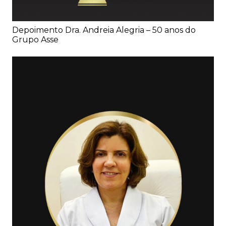
Depoimento Dra. Andreia Alegria – 50 anos do
Grupo Asse