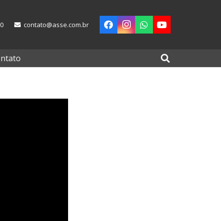
00
contato@asse.com.br
ntato