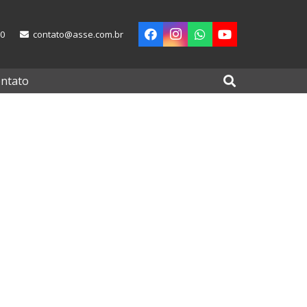
00
contato@asse.com.br
ntato