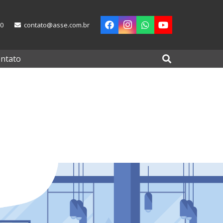
00
contato@asse.com.br
ntato